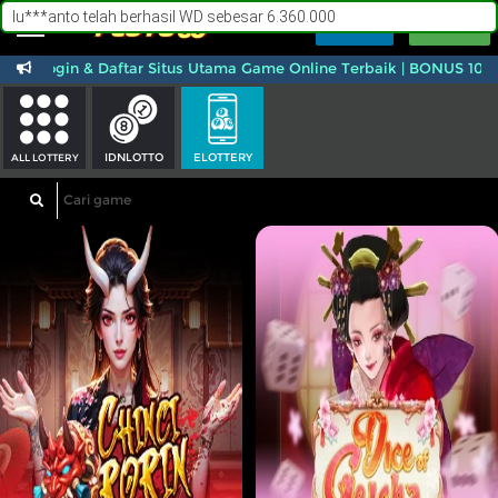
lu***anto telah berhasil WD sebesar 6.360.000
Beranda
MASUK
DAFTAR
8 Login & Daftar Situs Utama Game Online Terbaik | BONUS 10
Sports
BARU
PROMO
Live Casino
BARU
IDNLOTTO
ELOTTERY
IDNPoker
ALL LOTTERY
BARU
Slots
PROMO
IDNLIVE
BARU
Stream N Spin
Arcade
PROMO
Table Games
Lottery
BARU
PROMO
IDNRaffle