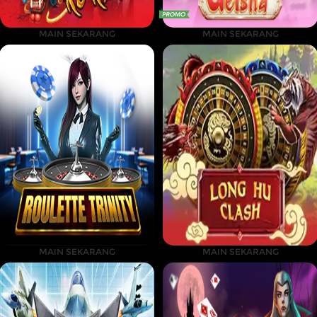
Referral
MAIN SEKARANG
MAIN SEKARANG
Promosi
Hubungi Kami
Live Chat
Pengaduan Customer
Pilih Bahasa:
MASUK
DAFTAR
MAIN SEKARANG
MAIN SEKARANG
&copy; PLUTO88 Login & Daftar Situs Utama
Game Online Terbaik. Hak Cipta Dilindungi.