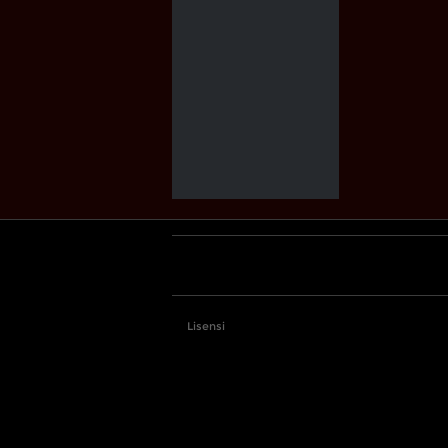
Lisensi