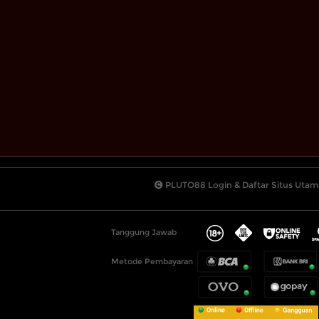
PLUTO88 Login & Daftar Situs Utama
Tanggung Jawab
Metode Pembayaran