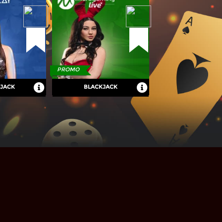
5Rb
30Jt
Roulette
1Rb
5Jt
500
250Rb
Baccarat
10Rb
7,5Jt
1Rb
300Rb
Dragon Tiger
10Rb
7,5Jt
5Rb
1,9Jt
Blackjack
25Rb
2,5Jt
1
14
500
1,9Jt
Sicbo
1Rb
5Jt
MEJA
MEJA
MASUK
DAFTAR
MASUK
PROMO
BALI
KEMBALI
JACK
BLACKJACK
JACK
BLACKJACK