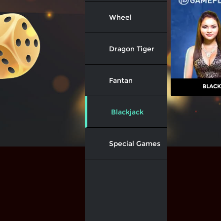
Baccarat
Sicbo
Wheel
Roulette
Dragon Tiger
Special Games
Dragon Tiger
DAFTAR
KEM
Fantan
BLACK
BLACK
Blackjack
Special Games